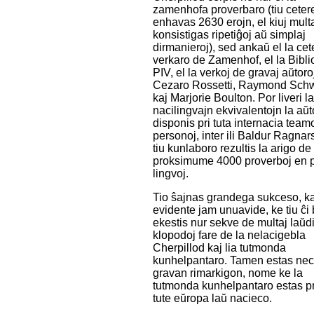
zamenhofa proverbaro (tiu ceter
enhavas 2630 erojn, el kiuj mult
konsistigas ripetiĝoj aŭ simplaj
dirmanieroj), sed ankaŭ el la cet
verkaro de Zamenhof, el la Biblio
PIV, el la verkoj de gravaj aŭtoroj
Cezaro Rossetti, Raymond Schw
kaj Marjorie Boulton. Por liveri l
nacilingvajn ekvivalentojn la aŭt
disponis pri tuta internacia team
personoj, inter ili Baldur Ragnar
tiu kunlaboro rezultis la arigo de
proksimume 4000 proverboj en pl
lingvoj.
Tio ŝajnas grandega sukceso, ka
evidente jam unuavide, ke tiu ĉi
ekestis nur sekve de multaj laŭd
klopodoj fare de la nelacigebla
Cherpillod kaj lia tutmonda
kunhelpantaro. Tamen estas nec
gravan rimarkigon, nome ke la
tutmonda kunhelpantaro estas p
tute eŭropa laŭ nacieco.