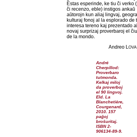
Estas esperinde, ke tiu ĉi verko (
ĉi recenzo, eble) instigos ankaŭ
aŭtorojn kun aliaj lingvaj, geogra
kulturaj fonoj al la esplorado de t
interesa tereno kaj prezentado al
novaj surprizaj proverbaroj el ĉiu
de la mondo.
Andreo L
OVA
André
Cherpillod:
Proverbaro
tutmonda.
Kelkaj miloj
da proverboj
el 90 lingvoj.
Eld. La
Blanchetière,
Courgenard,
2010. 157
paĝoj
broŝuritaj.
ISBN 2-
906134-89-9.