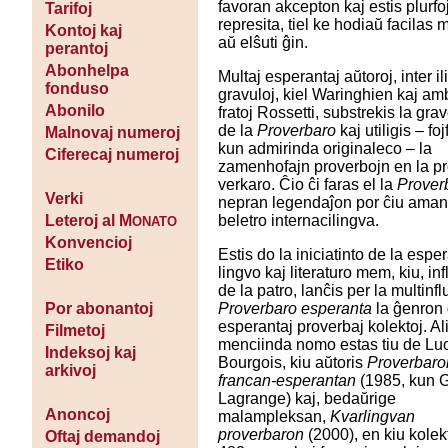
favoran akcepton kaj estis plurfo
Tarifoj
represita, tiel ke hodiaŭ facilas 
Kontoj kaj
aŭ elŝuti ĝin.
perantoj
Abonhelpa
Multaj esperantaj aŭtoroj, inter il
fonduso
gravuloj, kiel Waringhien kaj a
Abonilo
fratoj Rossetti, substrekis la gr
de la
Proverbaro
kaj utiligis – foj
Malnovaj numeroj
kun admirinda originaleco – la
Ciferecaj numeroj
zamenhofajn proverbojn en la p
verkaro. Ĉio ĉi faras el la
Prover
Verki
nepran legendaĵon por ĉiu aman
beletro internacilingva.
Leteroj al M
ONATO
Konvencioj
Estis do la iniciatinto de la espe
Etiko
lingvo kaj literaturo mem, kiu, inf
de la patro, lanĉis per la multinfl
Proverbaro esperanta
la ĝenron
Por abonantoj
esperantaj proverbaj kolektoj. Al
Filmetoj
menciinda nomo estas tiu de Lu
Indeksoj kaj
Bourgois, kiu aŭtoris
Proverbaro
arkivoj
francan-esperantan
(1985, kun 
Lagrange) kaj, bedaŭrige
Anoncoj
malampleksan,
Kvarlingvan
proverbaron
(2000), en kiu kolek
Oftaj demandoj