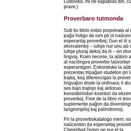
Ludoviko, mi ne kapablas diri, ĉ
prave.)
Proverbaro tutmonda
Sub tiu titolo estas proponata al 
paĝa listigo de iom pli ol naŭcen
esperantaj proverboj; ĉiun el ili
ekvivalentoj – iufoje nur unu aŭ 
iufoje pluraj dekoj da ili – en div
lingvoj. Kiam necese, la aŭtoro 
al nacilingva proverbo laŭvortan
esperantigon. Enkonduke la aŭt
prezentas tripaĝan studeton pri l
trajtoj, kiuj diferencigas la prov
lingvaĵon disde la ordinara; li di
ses tiajn trajtojn kaj aldonas
konsiderindan kvanton da ekzem
proverboj. Fine de la libro ni tro
suplemente paĝon da diversling
langrompiloj kaj palindromoj.
Pri la proverbokatalogo mem: si
naŭcenton da esperantaj prover
Cherpillod ĉerpis ne nur el la