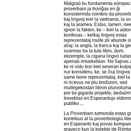
Malgraŭ tiu fundamenta eŭropec
proverbaro ja troviĝas en ĝi
konsiderinda nombro da proverb
tiaj lingvoj kiel la vjetnama, la s
kaj la aramea. Estas, tamen, ne
ignori la fakton, ke – kiel la aŭt
konfesas – kelkaj lingvoj estas
reprezentataj multe pli abunde ol
aliaj: la angla, la franca kaj la 
svarmas tra la tuta libro, dum,
ekzemple, la cigana lingvo ludas
apenaŭ rimarkeblan. Ne ŝajnas a
ke ni vidu tion kiel severan kulpi
nur konsideru, ke, se ĉiuj lingvoj
same bone reprezentataj, kiel la 
ni ricevus ne plu broŝuron, sed
multegekostan libron plurvoluma
por tia giganta projekto, bedaŭri
troveblas en Esperantujo eldoni
publiko ...
La
Proverbaro tutmonda
estas g
kontribuo al la proverbologia lite
en Esperanto kaj povas kompari
graveco kun la kolekto de Rönty