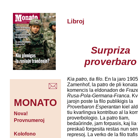
Libroj
Surpriza
proverbaro
Kia patro, tia filo
. En la jaro 190
Zamenhof, la patro de pli konata 
komencis la eldonadon de
Fraz
Rusa-Pola-Germana-Franca
. Kv
MONATO
jarojn poste la filo publikigis la
Proverbaron Esperantan
kiel al
tiu kvarlingva kontribuo al la ko
Nova!
proverbologio. La patro tiam,
Provnumeroj
bedaŭrinde, jam forpasis, kaj lia
preskaŭ forgesita restas nun se
Kolofono
represoj. La verko de la filo trafis