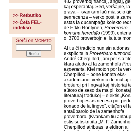
482 proverboj francaj, anglaj, g
kaj esperantaj. Sed, verŝajne, la
grava – kvankam laŭ mia scio ĝi
>> Retbutiko
senrecenza – verko post la zam
estas la ducentpaĝa kolekto reda
>> Ĉefa FEL-
de Erkki Röntynen,
Proverbaro –
indekso
komuna heredaĵo
(1999), entena
ol 3700 proverbojn el la tuta mo
Serĉi en M
ONATO
Al tiu ĉi tradicio nun sin aldonas
eksplicite la
Proverbaro tutmond
André Cherpillod, jam per sia tit
klara aludo al la zamenhofa
Pro
esperanta
. Kiel moton por la ver
Cherpillod – bone konata eks-
akademiano, verkinto de multaj 
broŝuroj pri lingvaj kaj historiaj 
aŭtoro de seso da malpli konata
literaturaj tradukoj – elektis „K
proverboj estas necesa por perf
konado de la lingvo”, citaĵon el 
antaŭparolo de la zamenhofa
proverbaro. (Kvankam tiu antaŭ
estis subskribita „M. F. Zamenhof
Cherpillod atribuas la eldiron al