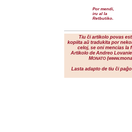
Por mendi,
iru al
la
Retbutiko
.
Tiu ĉi artikolo povas est
kopiita aŭ tradukita por nek
celoj, se oni mencias la 
Artikolo de Andreo Lovanie
M
(www.monat
ONATO
Lasta adapto de tiu ĉi paĝo