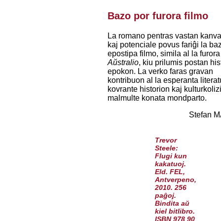
Bazo por furora filmo
La romano pentras vastan kanv
kaj potenciale povus fariĝi la ba
epostipa filmo, simila al la furora
Aŭstralio
, kiu prilumis postan his
epokon. La verko faras gravan
kontribuon al la esperanta literat
kovrante historion kaj kulturkoliz
malmulte konata mondparto.
Stefan M
Trevor
Steele:
Flugi kun
kakatuoj.
Eld. FEL,
Antverpeno,
2010. 256
paĝoj.
Bindita aŭ
kiel bitlibro.
ISBN 978 90