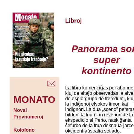
Libroj
Panorama so
super
kontinento
La libro komenciĝas per aborige
kiuj de altaĵo observadas la alv
MONATO
de esplorgrupo de fremduloj, kiuj
la indiĝenoj elvokos timon kaj
indignon. La dua „sceno” pentras
Nova!
bildon, la triumfan revenon de la
Provnumeroj
ekspedicio al Perto, naskiĝanta
ĉefurbo de la frua deknaŭa-jarce
Kolofono
okcident-aŭstralia setlado.