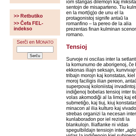
iom starigas dilemojn kaj miksita
sentojn de misaparteno. Tiu kul
en la mort(ig)o de unu el la
>> Retbutiko
protagonistoj signife antaŭ la
>> Ĉefa FEL-
romanfino – la pereo de la alia
indekso
prezentas finan kulminan scenon
romano.
Serĉi en M
ONATO
Tensioj
Survoje ni oscilas inter la setlant
la komunumo de aborigenoj, ĉe k
ekkonas iliajn seksajn, kunvivaj
tribajn morojn kaj konstatas, kiel
moroj faciligis ilian pereon, anta
superpovaj koloniistaj invadintoj
indiĝenoj bobelas tensioj inter tiu
volas akomodiĝi al la limoj kaj e
submetiĝo, kaj tiuj, kiuj konstata
minacon al ilia kulturo kaj vivado
strebas organizi la necesan inter
kunlaboradon por iel rezisti la
blankulojn. Iliaflanke ni vidas
spegulbildajn tensiojn inter „agloj
vidas la indiĝenojn kiel subigen