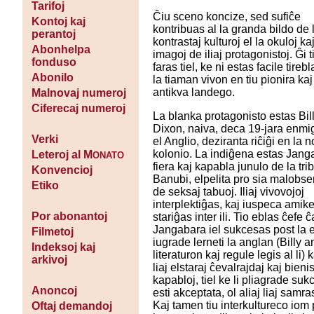
Tarifoj
Ĉiu sceno koncize, sed sufiĉe
Kontoj kaj
kontribuas al la granda bildo de 
perantoj
kontrastaj kulturoj el la okuloj ka
Abonhelpa
imagoj de iliaj protagonistoj. Ĝi t
fonduso
faras tiel, ke ni estas facile tirebl
Abonilo
la tiaman vivon en tiu pionira kaj
antikva landego.
Malnovaj numeroj
Ciferecaj numeroj
La blanka protagonisto estas Bil
Dixon, naiva, deca 19-jara enmig
Verki
el Anglio, deziranta riĉiĝi en la 
kolonio. La indiĝena estas Jang
Leteroj al M
ONATO
fiera kaj kapabla junulo de la tri
Konvencioj
Banubi, elpelita pro sia malobs
Etiko
de seksaj tabuoj. Iliaj vivovojoj
interplektiĝas, kaj iuspeca amik
Por abonantoj
stariĝas inter ili. Tio eblas ĉefe ĉ
Jangabara iel sukcesas post la 
Filmetoj
iugrade lerneti la anglan (Billy 
Indeksoj kaj
literaturon kaj regule legis al li) 
arkivoj
liaj elstaraj ĉevalrajdaj kaj bienis
kapabloj, tiel ke li pliagrade su
Anoncoj
esti akceptata, ol aliaj liaj samr
Kaj tamen tiu interkultureco iom 
Oftaj demandoj