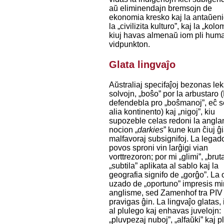
aŭ eliminendajn bremsojn de
ekonomia kresko kaj la antaŭen
la „civilizita kulturo”, kaj la „kolo
kiuj havas almenaŭ iom pli hum
vidpunkton.
Glata lingvaĵo
Aŭstraliaj specifaĵoj bezonas lek
solvojn, „boŝo” por la arbustaro 
defendebla pro „boŝmanoj”, eĉ s
alia kontinento) kaj „nigoj”, kiu
supozeble celas redoni la angla
nocion „
darkies
” kune kun ĉiuj ĝi
malfavoraj subsignifoj. La legad
povos sproni vin larĝigi vian
vorttrezoron; por mi „glimi”, „bruta
„subtila” aplikata al sablo kaj la
geografia signifo de „gorĝo”. La 
uzado de „oportuno” impresis mi
anglisme, sed Zamenhof tra PIV 
pravigas ĝin. La lingvaĵo glatas, 
al plulego kaj enhavas juvelojn:
„pluvpezaj nuboj”, „alfaŭki” kaj pl