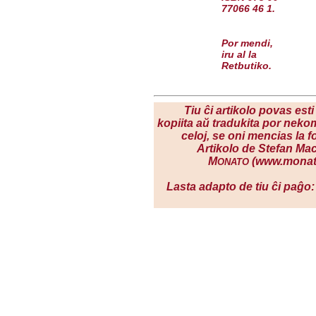
77066 46 1.
Por mendi,
iru al
la
Retbutiko
.
Tiu ĉi artikolo povas esti
kopiita aŭ tradukita por neko
celoj, se oni mencias la f
Artikolo de Stefan MacG
M
(www.monat
ONATO
Lasta adapto de tiu ĉi paĝo: