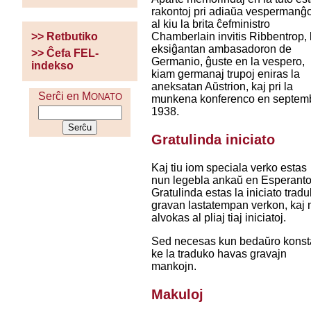
rakontoj pri adiaŭa vespermanĝo
al kiu la brita ĉefministro
Chamberlain invitis Ribbentrop, 
>> Retbutiko
eksiĝantan ambasadoron de
>> Ĉefa FEL-
Germanio, ĝuste en la vespero,
indekso
kiam germanaj trupoj eniras la
aneksatan Aŭstrion, kaj pri la
Serĉi en M
ONATO
munkena konferenco en septem
1938.
Gratulinda iniciato
Kaj tiu iom speciala verko estas
nun legebla ankaŭ en Esperanto
Gratulinda estas la iniciato tradu
gravan lastatempan verkon, kaj 
alvokas al pliaj tiaj iniciatoj.
Sed necesas kun bedaŭro konsta
ke la traduko havas gravajn
mankojn.
Makuloj