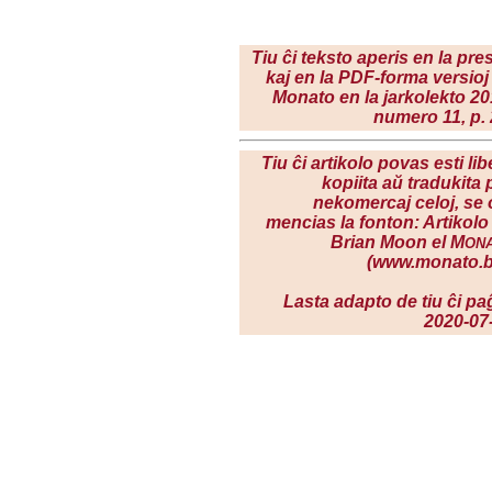
Tiu ĉi teksto aperis en la pres
kaj en la PDF-forma versioj
Monato en la jarkolekto 20
numero 11, p. 
Tiu ĉi artikolo povas esti lib
kopiita aŭ tradukita 
nekomercaj celoj, se 
mencias la fonton: Artikolo
Brian Moon el M
ON
(www.monato.b
Lasta adapto de tiu ĉi pa
2020-07