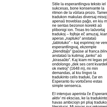
Stile la esperantlingva teksto iel
sukcesas, bone konservante la
ritmon de la vŭilara prozo. Tame
tradukon makulas diversaj misoj
apenaŭ troveblas paĝo, en kiu m
ne sentas bezonon korekti aŭ
plibonigi ion. Troas tro laŭvortaj
tradukoj – fojfoje eĉ amuzaj, kia
aperas „naptuko” anstataŭ
„tablotuko” – kaj esprimoj ne ver
esperantlingvaj, ekzemple
„blenditaĵo” (paŭse al franca
bli
anstataŭ la kutimaj „tanko” aŭ
„kirasaŭto”. Kaj kiam mi legas pr
ondolongo „dek ses cent kvarde
ok metroj” (1648 m), mi min
demandas, al kiu lingvo la
tradukinto celis traduki, ĉar en
Esperanto tiu vortoĉeno estas
simple sensenca.
El intervjuo aperinta ĉe
Esperan
aktiv'
mi ekscias, ke la tradukint
havas ambiciojn pri pliaj traduko
literaturaj. Mi povas nur rekome