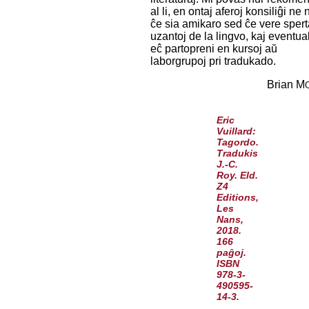
al li, en ontaj aferoj konsiliĝi ne 
ĉe sia amikaro sed ĉe vere spert
uzantoj de la lingvo, kaj eventua
eĉ partopreni en kursoj aŭ
laborgrupoj pri tradukado.
Brian M
Eric
Vuillard:
Tagordo.
Tradukis
J.-C.
Roy. Eld.
Z4
Editions,
Les
Nans,
2018.
166
paĝoj.
ISBN
978-3-
490595-
14-3.