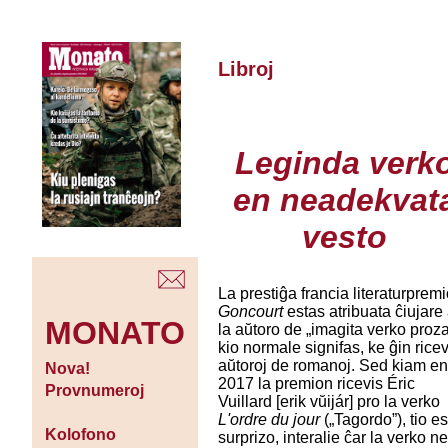
Libroj
Leginda verk
en neadekvat
vesto
La prestiĝa francia literaturprem
Goncourt
estas atribuata ĉiujare 
MONATO
la aŭtoro de „imagita verko proza
kio normale signifas, ke ĝin rice
aŭtoroj de romanoj. Sed kiam e
Nova!
2017 la premion ricevis Éric
Provnumeroj
Vuillard [erik vŭijár] pro la verko
L'ordre du jour
(„Tagordo”), tio es
Kolofono
surprizo, interalie ĉar la verko n