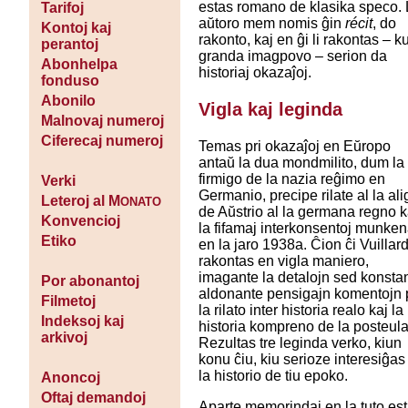
estas romano de klasika speco.
Tarifoj
aŭtoro mem nomis ĝin
récit
, do
Kontoj kaj
rakonto, kaj en ĝi li rakontas – k
perantoj
granda imagpovo – serion da
Abonhelpa
historiaj okazaĵoj.
fonduso
Abonilo
Vigla kaj leginda
Malnovaj numeroj
Ciferecaj numeroj
Temas pri okazaĵoj en Eŭropo
antaŭ la dua mondmilito, dum la
firmigo de la nazia reĝimo en
Verki
Germanio, precipe rilate al la ali
Leteroj al M
ONATO
de Aŭstrio al la germana regno k
Konvencioj
la fifamaj interkonsentoj munken
Etiko
en la jaro 1938a. Ĉion ĉi Vuillar
rakontas en vigla maniero,
imagante la detalojn sed konsta
Por abonantoj
aldonante pensigajn komentojn 
Filmetoj
la rilato inter historia realo kaj la
Indeksoj kaj
historia kompreno de la posteula
arkivoj
Rezultas tre leginda verko, kiun
konu ĉiu, kiu serioze interesiĝas 
la historio de tiu epoko.
Anoncoj
Oftaj demandoj
Aparte memorindaj en la tuto es