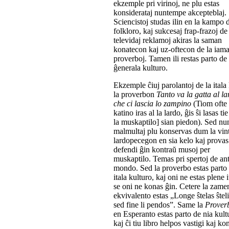
ekzemple pri virinoj, ne plu estas
konsiderataj nuntempe akcepteblaj.
Sciencistoj studas ilin en la kampo 
folkloro, kaj sukcesaj frap-frazoj de
televidaj reklamoj akiras la saman
konatecon kaj uz-oftecon de la iama
proverboj. Tamen ili restas parto de
ĝenerala kulturo.
Ekzemple ĉiuj parolantoj de la itala
la proverbon
Tanto va la gatta al la
che ci lascia lo zampino
(Tiom ofte
katino iras al la lardo, ĝis ŝi lasas ti
la muskaptilo] sian piedon). Sed nu
malmultaj plu konservas dum la vin
lardopecegon en sia kelo kaj provas
defendi ĝin kontraŭ musoj per
muskaptilo. Temas pri spertoj de an
mondo. Sed la proverbo estas parto 
itala kulturo, kaj oni ne estas plene i
se oni ne konas ĝin. Cetere la zam
ekvivalento estas „Longe ŝtelas ŝteli
sed fine li pendos”. Same la
Prover
en Esperanto estas parto de nia kult
kaj ĉi tiu libro helpos vastigi kaj ko