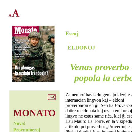
Eseoj
ELDONOJ
Venas proverbo 
popola la cerb
Zamenhof havis du geniajn ideojn: 
internacian lingvon kaj – eldoni
proverbaron en ĝi. Sen lia
Proverba
MONATO
daŭre reeldonata kaj uzata en kursoj
lingvo ne estus same riĉa, kiel ĝi est
Laŭ Maŭro La Torre, en la vikipedi
Nova!
artikolo pri proverbo: „Proverboj es
Provnumeroj
fiksitaj diraĵoj, kies frazeroj kutime 