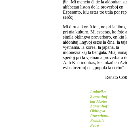
ĝin. Mi menciu ĉi tie la aldonitan s
alfabetan liston de la proverboj en
Esperanto, kiu estas tre utila por rap
serĉoj.
Mi diru ankoraŭ ion, ne pri la libro,
pri nia kulturo. Mi esperas, ke foje 
simila oklingva proverbaro, en kiu l
aldonitaj lingvoj estos la ĉina, la taja
vjetnama, la korea, la japana, la
indonezia kaj la bengala. Miaj iama
spertoj pri la vjetnama proverbaro 
Anh Kha montras, ke ankaŭ en Azi
estas trezoroj en „popola la cerbo”.
Renato C
OR
Ludoviko
Zamenhof
kaj Marko
Zamenhof:
Oklingva
Proverbaro.
Redaktis
Petro