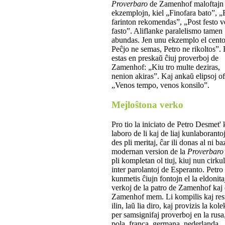
Proverbaro
de Zamenhof maloftajn
ekzemplojn, kiel „Finofara bato”, „
farinton rekomendas”, „Post festo 
fasto”. Aliflanke paralelismo tamen
abundas. Jen unu ekzemplo el cento
Peĉjo ne semas, Petro ne rikoltos”.
estas en preskaŭ ĉiuj proverboj de
Zamenhof: „Kiu tro multe deziras,
nenion akiras”. Kaj ankaŭ elipsoj of
„Venos tempo, venos konsilo”.
Mejloŝtona verko
Pro tio la iniciato de Petro Desmet' 
laboro de li kaj de liaj kunlaborantoj
des pli meritaj, ĉar ili donas al ni b
modernan version de la
Proverbaro
pli kompletan ol tiuj, kiuj nun cirku
inter parolantoj de Esperanto. Petro
kunmetis ĉiujn fontojn el la eldonita
verkoj de la patro de Zamenhof kaj
Zamenhof mem. Li kompilis kaj res
ilin, laŭ lia diro, kaj provizis la kol
per samsignifaj proverboj en la rusa
pola, franca, germana, nederlanda,