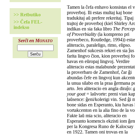
Tamen la ĉefa enhavo konsistas el v
proverboj. Ili estas multaj kaj bone
>> Retbutiko
tradukitaj aŭ prefere rekreitaj. Tipaj 
>> Ĉefa FEL-
trajtoj de proverboj (kiel Shirley Ar
indekso
indikas en sia faka libro
The Percep
of Proverbiality
(la kompreno pri
proverbeco, Routledge, 1994)) estas
Serĉi en M
ONATO
aliteracio, paraleligo, rimo, elipso.
Zamenhof sukcesis rekrei en sia ĵus 
farita lingvo ĉion, kion proverboj f
havas en eŭropaj lingvoj. Verdire
aliteracio estas malabunde prezenta
la proverbaro de Zamenhof, ĉar ĝi
abundas ĉefe en lingvoj kun akcent
la unua silabo en la praa ĝermana 
arto. Jen aliteracio en angla diraĵo:
g
your goat
= laŭvorte: preni vian ka
laŭsence: ĝeni/kolerigi vin. Sed ĝi m
bone sidas en Esperanto, kiu havas 
vortakcenton en la alia fino de la vo
Fakte laŭ mia scio, aliteracio en
Esperanto komencis ekzisti iom ĝen
per la Kongresa Runo de Kalocsay 
en 1922. Tamen oni trovas en la