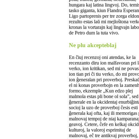
hungara kaj latina lingvoj. Do, temi
tasko giganta, kiun Flandra Esperan
Ligo partoprenis per tre zorga eldo
rezulto estas laŭ mi mejloŝtona verk
kronas la vortarajn kaj lingvajn lab
de Petro dum la tuta vivo.
Ne plu akcepteblaj
En ĉiuj recenzoj oni atendas, ke la
recenzanto diru ion malfavoran pri 
verko, ion kritikan, sed mi ne povas
ion tian pri ĉi tiu verko, do mi provo
ion ĝeneralan pri proverboj. Preskaŭ
el ni konas proverbojn en la zamen
formo, ekzemple „Kun edzo plej
malmola estas pli bone ol sola”, sed
ĝenerale en la okcidentaj enurbiĝint
socioj la uzo de proverboj ĉesis esti
ĝenerala kaj ofta, kaj ili memorigas 
malnovaj tempoj de niaj kamparana
geavoj. Cetere, ĉefe en kelkaj okcid
kulturoj, la valoroj esprimitaj de
malnovaj, eĉ tre antikvaj proverboj,