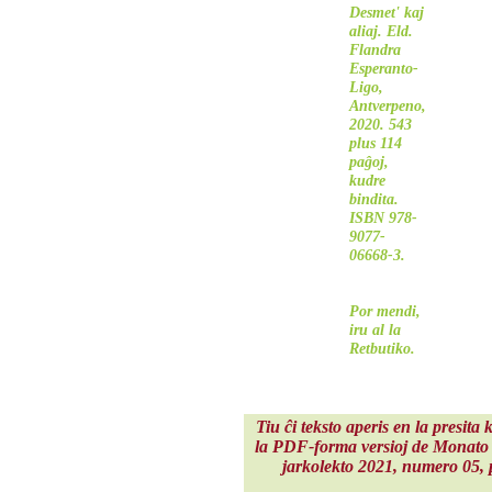
Desmet' kaj
aliaj. Eld.
Flandra
Esperanto-
Ligo,
Antverpeno,
2020. 543
plus 114
paĝoj,
kudre
bindita.
ISBN 978-
9077-
06668-3.
Por mendi,
iru al
la
Retbutiko
.
Tiu ĉi teksto aperis en la presita 
la PDF-forma versioj de Monato 
jarkolekto 2021
, numero 05, 