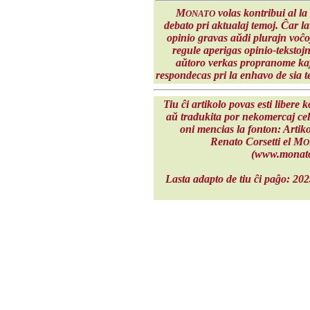
M
volas kontribui al la
ONATO
debato pri aktualaj temoj. Ĉar l
opinio gravas aŭdi plurajn voĉo
regule aperigas opinio-tekstoj
aŭtoro verkas propranome kaj
respondecas pri la enhavo de sia t
Tiu ĉi artikolo povas esti libere k
aŭ tradukita por nekomercaj cel
oni mencias la fonton: Artik
Renato Corsetti el M
O
(www.monato
Lasta adapto de tiu ĉi paĝo: 20