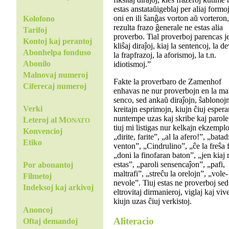
estas anstataŭigeblaj per aliaj formo
oni en ili ŝanĝas vorton aŭ vorteron,
Kolofono
rezulta frazo ĝenerale ne estas alia
Tarifoj
proverbo. Tial proverboj parencas je
Kontoj kaj perantoj
kliŝaj diraĵoj, kiaj la sentencoj, la de
Abonhelpa fonduso
la frapfrazoj, la aforismoj, la t.n.
Abonilo
idiotismoj.”
Malnovaj numeroj
Fakte la proverbaro de Zamenhof
Ciferecaj numeroj
enhavas ne nur proverbojn en la ma
senco, sed ankaŭ diraĵojn, ŝablonoj
Verki
kreitajn esprimojn, kiujn ĉiuj espera
nuntempe uzas kaj skribe kaj parole
Leteroj al M
ONATO
tiuj mi listigas nur kelkajn ekzemplo
Konvencioj
„dirite, farite”, „al la afero!”, „batad
Etiko
venton”, „Cindrulino”, „ĉe la freŝa 
„doni la finofaran baton”, „jen kiaj 
estas”, „paroli sensencaĵon”, „pafi,
Por abonantoj
maltrafi”, „streĉu la orelojn”, „vole-
Filmetoj
nevole”. Tiuj estas ne proverboj sed
Indeksoj kaj arkivoj
eltrovitaj dirmanieroj, viglaj kaj viv
kiujn uzas ĉiuj verkistoj.
Anoncoj
Aliteracio
Oftaj demandoj